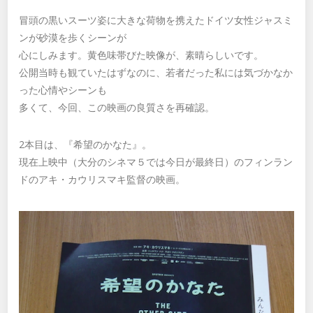
冒頭の黒いスーツ姿に大きな荷物を携えたドイツ女性ジャスミ
ンが砂漠を歩くシーンが
心にしみます。黄色味帯びた映像が、素晴らしいです。
公開当時も観ていたはずなのに、若者だった私には気づかなか
った心情やシーンも
多くて、今回、この映画の良質さを再確認。
2本目は、『希望のかなた』。
現在上映中（大分のシネマ５では今日が最終日）のフィンラン
ドのアキ・カウリスマキ監督の映画。