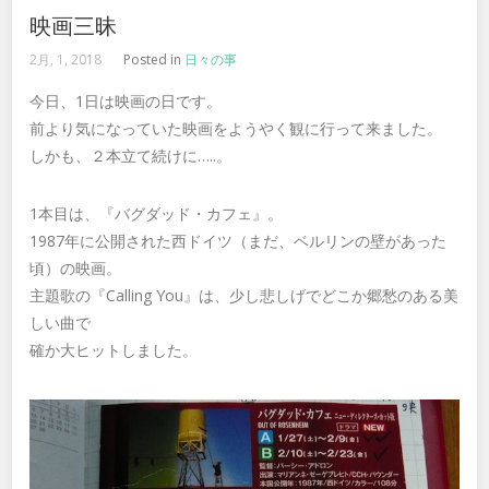
映画三昧
2月, 1, 2018
Posted in
日々の事
今日、1日は映画の日です。
前より気になっていた映画をようやく観に行って来ました。
しかも、２本立て続けに…..。
1本目は、『バグダッド・カフェ』。
1987年に公開された西ドイツ（まだ、ベルリンの壁があった
頃）の映画。
主題歌の『Calling You』は、少し悲しげでどこか郷愁のある美
しい曲で
確か大ヒットしました。