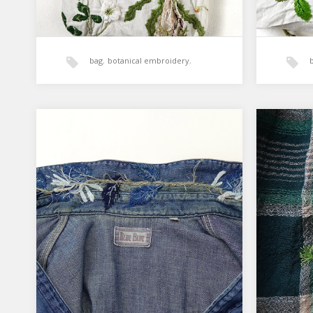
bag
,
botanical embroidery
,
植物刺繍
植物刺繍とダーニング『スイ
植物
カズラ』
「植物
定の繕
「植物刺繍とダーニング」本に掲載予
の穴が
定の繕い刺繍。『スイカズラ』 お気
ストー
に入りのデニムシャツ襟の部分が経年
で色褪せ…