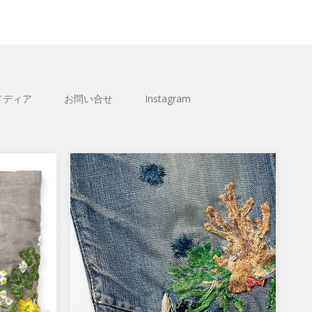
メディア
お問い合せ
Instagram
植物刺繍とダーニング『コウ
モリラン』
ろび始め
々が顔を
コウモリランは植物刺繍（ダーニン
ルジオ
グ）のモチーフとして取り入れまし
た。 ラフな質感のデニムにも負けな
い存在感の植…