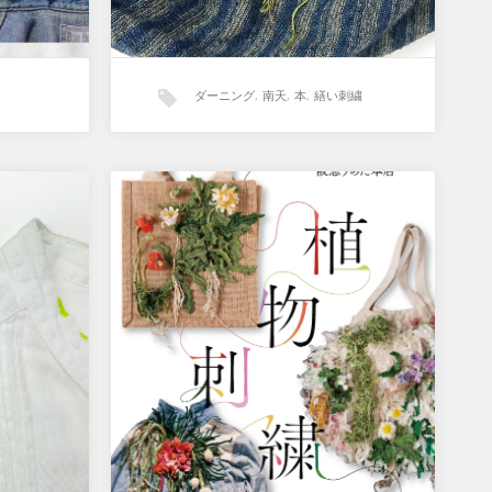
ダーニング
,
南天
,
本
,
繕い刺繍
植物刺繍 / 阪急うめだ本店
行なって
【イベントのお知らせ】＊開催終了し
グ。
ました。 『植物刺繍 nuimori』2024年
トのリ
3月6日（水）〜12日（火）…