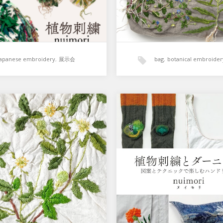
Japanese embroidery
,
展示会
bag
,
botanical embroider
植物刺繍
トートバッグ / wild
『植物刺繍とダーニング
berry
版のお知らせ
の庭にも草苺の白く美しい花が
『植物刺繍とダーニング』出
めました。 これから青い実を
らせ 『植物刺繍とダーニング
赤く熟してゆきます。 紅く丸
案とテクニックで楽しむハン
可…
〈植物刺…