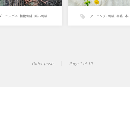
ダーニング本
,
植物刺繍
,
繕い刺繍
ダーニング
,
刺繍
,
書籍
,
本
,
Older posts
Page 1 of 10