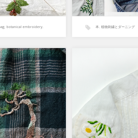
bag
,
botanical embroidery
,
本
,
植物刺繍とダーニング
植物刺繍
刺繍とダーニング『松』
植物刺繍とダーニング
刺繍とダーニング」本に掲載予
現在書籍出版のための制作を
い刺繍。『松』 小さな虫食い
います。 植物刺繍とダーニン
空いていたグリーンチェックの
『リネンシャツ』 オフホワイ
ル…
ネンシャツ…