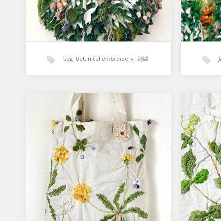
bag
,
botanical embroidery
,
刺繍
タンポポのトートバッグ /
草苺の
Dandelion
straw
4月になり、我が家の庭では春のタン
我が家
ポポが一面に咲いています。 緑一面
咲き始
の庭でもタンポポの黄色はとてもよく
つけ、
目立つ色…
い実も