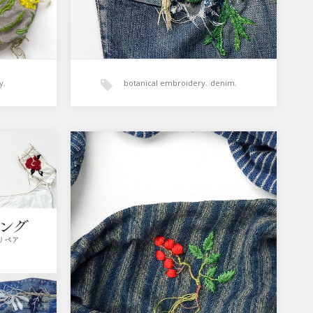
y
,
botanical embroidery
,
denim
,
植物刺繍
』出
植物刺繍とダーニング『南
天』
版のお知
インディゴ染めのスヌードは虫食いの
』 図
穴があり、「難を転ずる」赤い実の南
ドリペア
天をダーニング。 「植物刺繍とダー
ニング」…