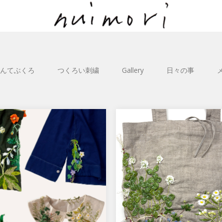
んてぶくろ
つくろい刺繍
Gallery
日々の事
/ Tisane infusion
野の花 / Wild Flowers
ントのお知らせ】＊開催終了し
寒い冬が過ぎ、梅の蕾がほこ
 『植物刺繍 nuimori』 会
る頃、庭先にはささやかな花
26年5月22日（金）〜5…
出します。 シロツメクサ、ハ
ン、オオ…