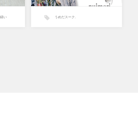
繕い
うめだスーク
,
セッセクリエーターズアトリエ
,
南街区
,
阪急うめだ本店