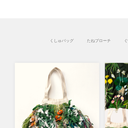
くしゅバッグ
たねブローチ
ぐ
プランツバッグ / PLANTSBAG
植物刺繍 
裂き布の草原の中にナガミヒナゲシ、
【イベ
月桃、ツリガネソウ、初めて出会う不
ました。
思議な植物たち。 小さな庭を持ち歩
期：20
くような…