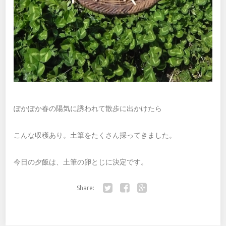
ぽかぽか春の陽気に誘われて散歩に出かけたら
こんな収穫あり。土筆をたくさん採ってきました。
今日の夕飯は、土筆の卵とじに決定です。
Share:
Twitter
Facebook
Google+