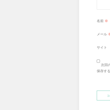
名前
※
メール
サイト
次回
保存す