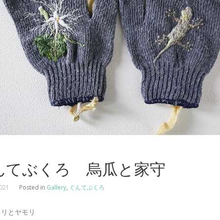
んてぶくろ 烏瓜と家守
2021
Posted in
Gallery
,
ぐんてぶくろ
ウリとヤモリ