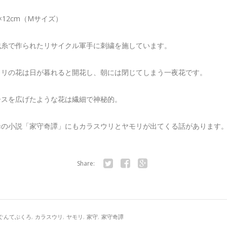
m×12cm（Mサイズ）
残糸で作られたリサイクル軍手に刺繍を施しています。
ウリの花は日が暮れると開花し、朝には閉じてしまう一夜花です。
ースを広げたような花は繊細で神秘的。
歩の小説「家守奇譚」にもカラスウリとヤモリが出てくる話があります
Share:
Twitter
Facebook
Google+
ぐんてぶくろ
,
カラスウリ
,
ヤモリ
,
家守
,
家守奇譚