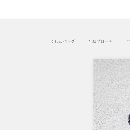
くしゅバッグ
たねブローチ
ぐ