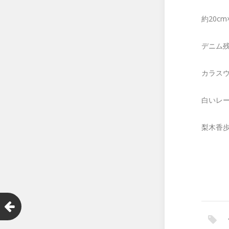
約20c
デニム
カラス
白いレ
梨木香