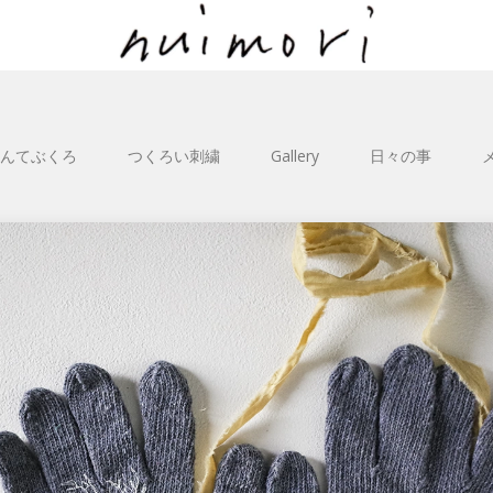
んてぶくろ
つくろい刺繍
Gallery
日々の事