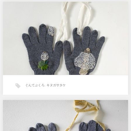
ぐんてぶくろ 「キヌガサタケ」
Mサイズ約20×12cm キノコは見た目からして魅力的です。 「キヌガ
サタケ」は「キノコの女王様」と言われてい…
ぐんてぶくろ
,
キヌガサタケ
ぐんてぶくろ 烏瓜と家守
カラスウリとヤモリ 約20cm×12cm（Mサイズ） デニム残糸で作ら
れたリサイクル軍手に刺繍を施しています。…