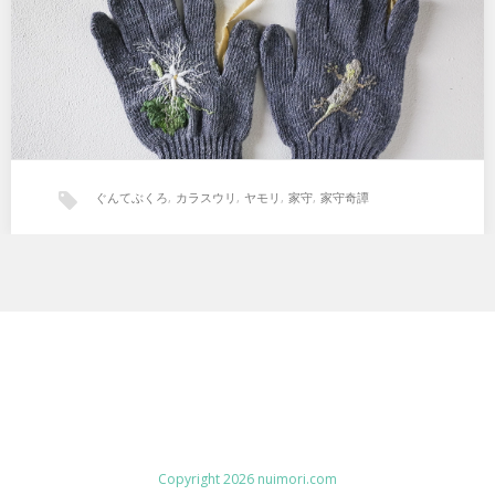
ぐんてぶくろ
,
カラスウリ
,
ヤモリ
,
家守
,
家守奇譚
Copyright 2026 nuimori.com