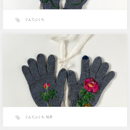
ぐんてぶくろ
ぐんてぶくろ 「牡丹」
Mサイズ約20×12cm 色鮮やかなパキッとしたピンクの牡丹。 使う時
に、気分もあがるかな。あがるといいなあ。…
ぐんてぶくろ
,
牡丹