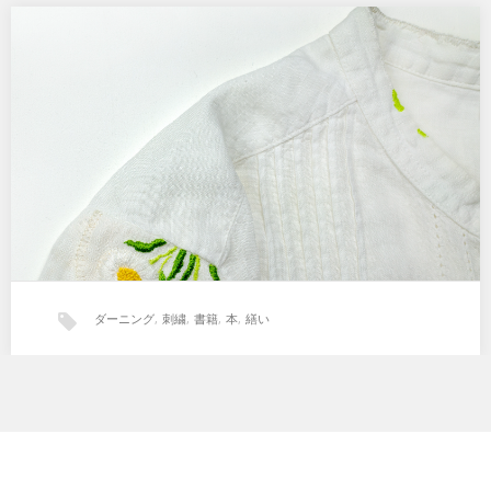
植物刺繍とダーニング
現在書籍出版のための制作を行なっています。 植物刺繍とダーニン
グ。『リネンシャツ』 オフホワイトのリネンシャツ…
ダーニング
,
刺繍
,
書籍
,
本
,
繕い