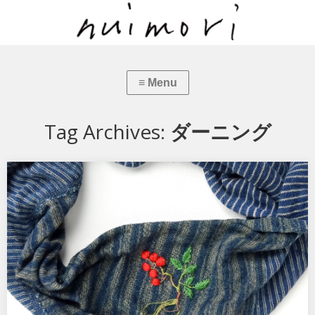
Tag Archives:
ダーニング
植物刺繍とダーニング『南天』
インディゴ染めのスヌードは虫食いの穴があり、「難を転ずる」赤
い実の南天をダーニング。 「植物刺繍とダーニング」…