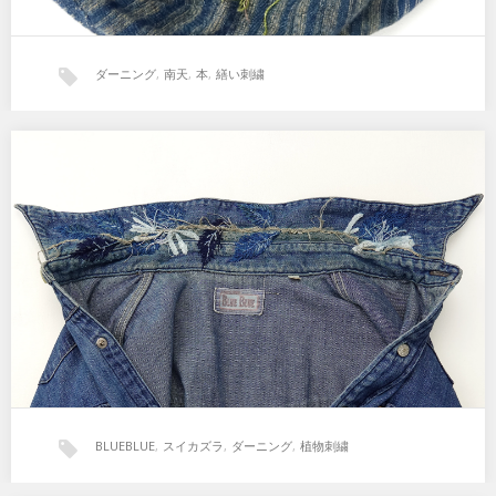
ダーニング
,
南天
,
本
,
繕い刺繍
植物刺繍とダーニング『スイカズラ』
「植物刺繍とダーニング」本に掲載予定の繕い刺繍。『スイカズ
ラ』 お気に入りのデニムシャツ襟の部分が経年で色褪せ…
BLUEBLUE
,
スイカズラ
,
ダーニング
,
植物刺繍