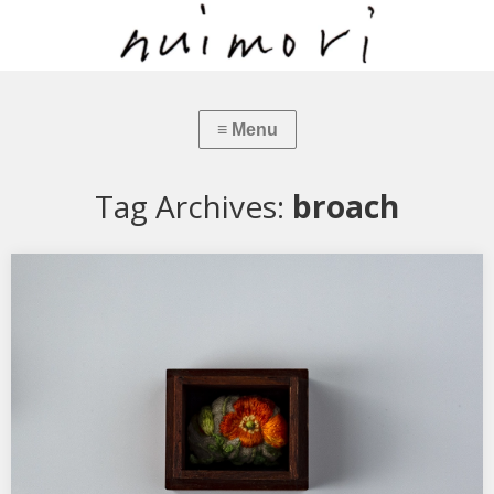
Tag Archives:
broach
たねブローチ ヒナゲシ
サイズ約3.5x5cm （別名虞美人草、コクリコ） 外来植物のナガミ
ヒナゲシは、うちの庭にも近所の道路脇にも、…