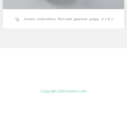
broach
,
embroidery
,
fibercraft
,
japanese
,
poppy
,
ヌイモリ
,
刺繍
,
展示会
,
立体
Copyright 2026 nuimori.com