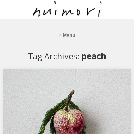
Tag Archives:
peach
たねブローチ 桃
約9cm×6cバラ科モモ属の落葉小高木。 春に薄桃色の花を咲かせ夏
に水分たっぷりの甘い果実をつけます。 中国原…