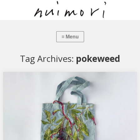
Tag Archives:
pokeweed
くしゅバッグ ヨウシュヤマゴボウ
縦33cm 横28cm ヨウシュヤマゴボウ（裏） 毒があるので気をつけ
て。 濃い艶やかな紫色の実から綺麗な色が…