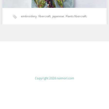
embroidery
,
fibercraft
,
japanese
,
Plants fibercraft
,
pokeweed
,
ヌイモリ
,
刺繍
,
立体
Copyright 2026 nuimori.com