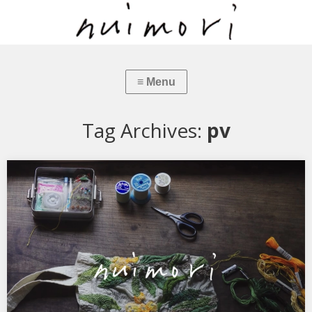
Tag Archives:
pv
制作動画“くしゅバッグ 枇杷”
くしゅバッグ「枇杷」の制作動画です 古い蔵を改装したアトリエの
横には大きな枇杷の木があります。 この枇杷の木は…