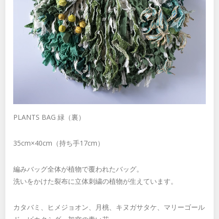
PLANTS BAG 緑（裏）
35cm×40cm（持ち手17cm）
編みバッグ全体が植物で覆われたバッグ。
洗いをかけた裂布に立体刺繍の植物が生えています。
カタバミ、ヒメジョオン、月桃、キヌガサタケ、マリーゴール