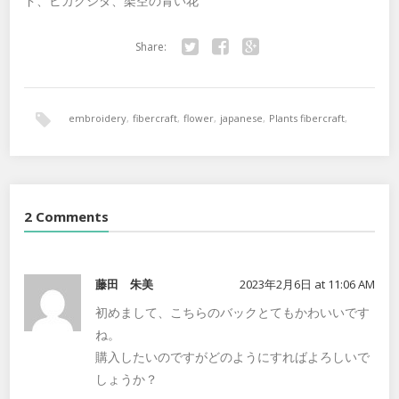
ド、ビカクシダ、架空の青い花
Share:
Twitter
Facebook
Google+
embroidery
,
fibercraft
,
flower
,
japanese
,
Plants fibercraft
,
ヌイモリ
,
フラワー
,
刺繍
,
立体
,
花
2 Comments
藤田 朱美
2023年2月6日 at 11:06 AM
初めまして、こちらのバックとてもかわいいです
ね。
購入したいのですがどのようにすればよろしいで
しょうか？