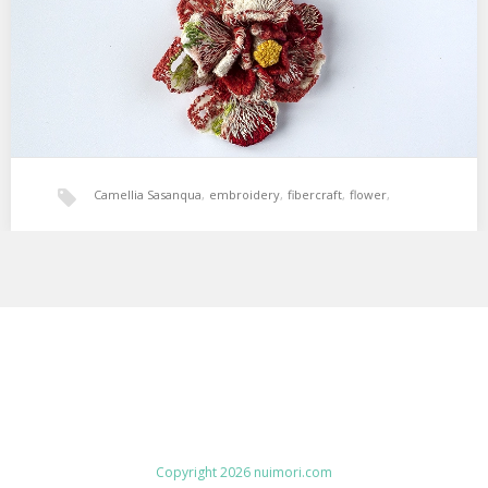
Camellia Sasanqua
,
embroidery
,
fibercraft
,
flower
,
japanese
,
nuimori
,
ヌイモリ
,
刺繍
,
花
Copyright 2026 nuimori.com