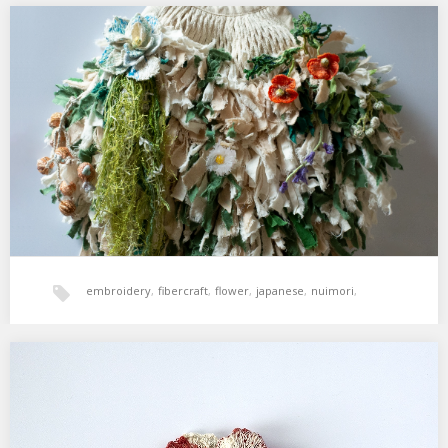
tulip
,
チューリップ
,
ヌイモリ
,
刺繍
,
植物
,
立体
,
花
布と糸のあいだで
展示会のお知らせです。 nuimori 2021 『布と糸のあいだで』 日時
／ 5月1日（土）～29日（土） …
embroidery
,
fibercraft
,
flower
,
japanese
,
nuimori
,
ヌイモリ
,
刺繍
,
展示会
,
立体
胸に花を。さざんか
庭の山茶花も咲き始め、秋の終わりを感じるようになりました。 わ
たしの胸にも花が咲きました。…