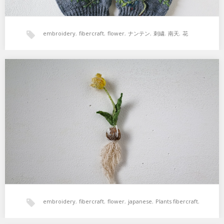
embroidery
,
fibercraft
,
flower
,
ナンテン
,
刺繍
,
南天
,
花
たねブローチ チューリップ（黄）
サイズ縦約20cm（根っこ20cm含む） 最近のチューリップは種類も
様々。ちょっとフリルの薄黄色。 こんなの子…
embroidery
,
fibercraft
,
flower
,
japanese
,
Plants fibercraft
,