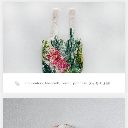
ヌイモリ
,
フラワー
,
刺繍
,
立体
,
花
くしゅバッグ ワイルドフラワー
22cm*20cm(持ち手16cm) もとはワイルドフラワーの花束のご依頼を
いただいて制作したもの。 縫ってい…
embroidery
,
fibercraft
,
flower
,
japanese
,
ヌイモリ
,
刺繍
,
立体
,
花
たねブローチ 花と髑髏
髑髏をつくる時、決めていること。 恐ろしいものにはしないこと。
ドクロは死をイメージするもののひとつでもありま…