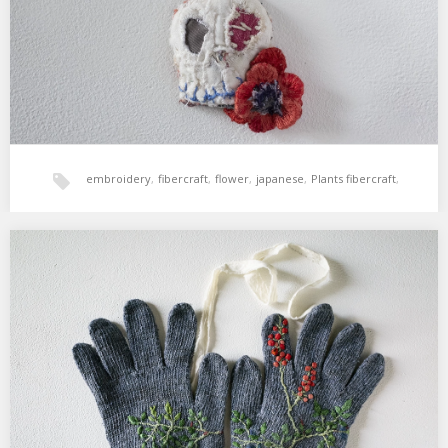
embroidery
,
fibercraft
,
flower
,
japanese
,
Plants fibercraft
,
skull
,
ドクロ
,
ヌイモリ
,
刺繍
,
立体
,
髑髏
ぐんてぶくろ 南天
20cm×12cm (M) 南天はとても生命力が強い。鳥が実を食べたのか庭
のあちこちでにょきにょき。…