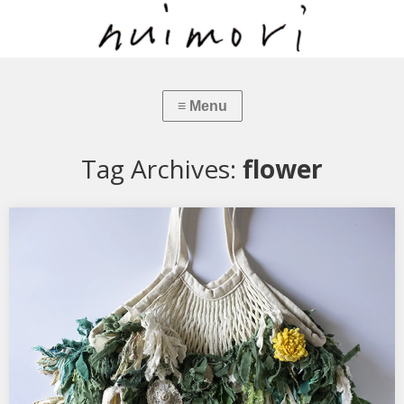
Tag Archives:
flower
PLANTS BAG 緑
PLANTS BAG 緑（裏） 35cm×40cm（持ち手17cm） 編みバッグ全体
が植物で覆われたバッグ。洗…