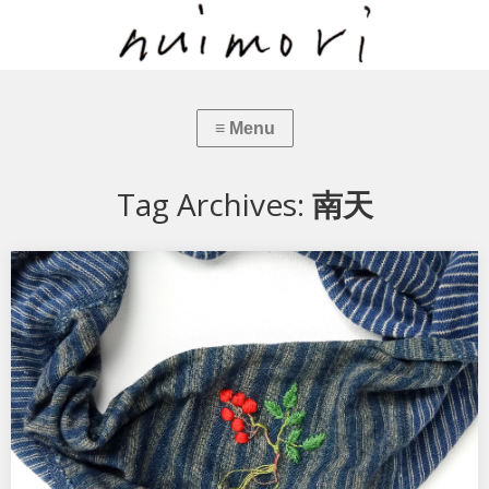
Tag Archives:
南天
植物刺繍とダーニング『南天』
インディゴ染めのスヌードは虫食いの穴があり、「難を転ずる」赤
い実の南天をダーニング。 「植物刺繍とダーニング」…