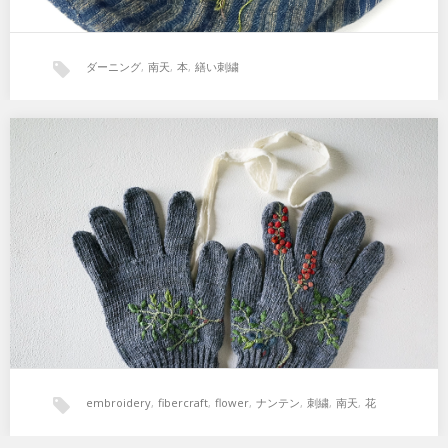
ダーニング
,
南天
,
本
,
繕い刺繍
ぐんてぶくろ 南天
20cm×12cm (M) 南天はとても生命力が強い。鳥が実を食べたのか庭
のあちこちでにょきにょき。…
embroidery
,
fibercraft
,
flower
,
ナンテン
,
刺繍
,
南天
,
花